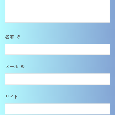
（
籍
中
）
大
学
｜
分
・
家
大
高
庭
学
校
教
医
・
名前
※
師
大
学
O
学
M
部
・
s
在
医
T
籍
メール
※
学
）
部
｜
受
家
験
庭
対
サイト
応
教
師