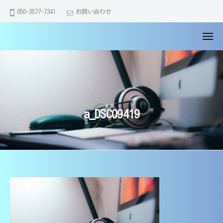
大
コ
ュ
050-3577-7341
お問い合わせ
ー
分
ン
市
テ
メ
の
【
大
ン
ニ
家
大
分
ュ
ツ
庭
ー
市
分
へ
教
・
市
ス
師
別
の
キ
】
府
a_DSC09419
家
医
ッ
市
学
庭
プ
・
部
教
由
生
師
布
講
】
市
師
で
医
｜
a_DSC09419
全
学
中
員
学
部
が
2020
・