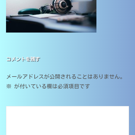
生
大
年
高
講
4
分
校
師
月
大
・
｜
16
学
大
日
中
学
医
by
受
学
学
だ
験
部
・
い
対
医
コメントを残す
高
ち
応
学
校
先
（
科
・
メールアドレスが公開されることはありません。
生
大
講
大
分
※
が付いている欄は必須項目です
師
大
学
の
学
受
家
医
験
庭
学
教
対
部
師
応
在
｜