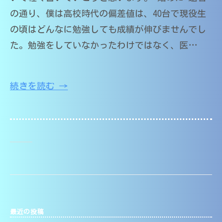
（
籍
中
）
の通り、僕は高校時代の偏差値は、40台で現役生
大
学
｜
分
の頃はどんなに勉強しても成績が伸びませんでし
・
家
大
た。勉強をしていなかったわけではなく、医…
高
庭
学
校
教
医
・
師
大
学
O
続きを読む →
学
M
部
・
s
在
医
T
籍
学
）
部
｜
受
家
験
庭
対
応
教
師
最近の投稿