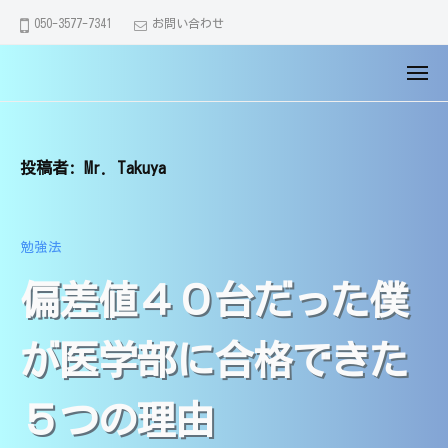
大
コ
ュ
050-3577-7341
お問い合わせ
ー
分
ン
市
テ
メ
の
【
大
ン
ニ
家
大
分
ュ
ツ
庭
ー
市
分
へ
教
・
投稿者:
Mr. Takuya
市
ス
師
別
の
キ
】
府
家
医
ッ
市
勉強法
学
庭
プ
・
部
教
偏差値４０台だった僕
由
生
師
布
講
】
市
師
が医学部に合格できた
で
医
｜
全
学
中
５つの理由
員
学
部
が
・