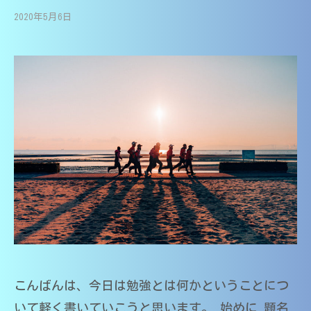
生
大
高
2020年5月6日
b
/
講
分
校
y
0
師
大
・
M
件
｜
学
大
r
の
中
学
医
.
コ
受
学
学
T
メ
験
部
・
a
ン
対
医
k
ト
高
応
学
u
校
（
科
y
・
大
講
a
大
分
師
大
学
の
学
受
家
医
験
庭
学
教
対
部
こんばんは、今日は勉強とは何かということにつ
師
応
在
｜
いて軽く書いていこうと思います。 始めに 題名