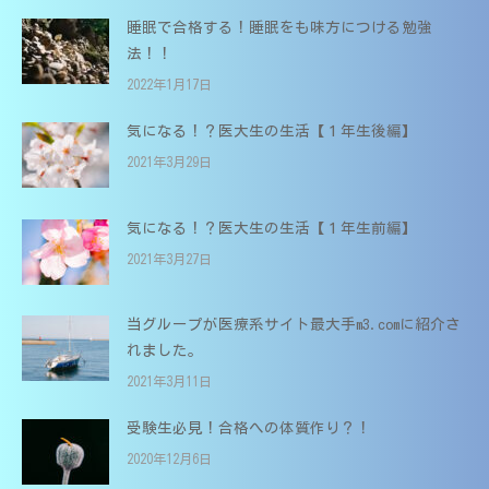
O
睡眠で合格する！睡眠をも味方につける勉強
M
法！！
s
2022年1月17日
T
気になる！？医大生の生活【１年生後編】
2021年3月29日
気になる！？医大生の生活【１年生前編】
2021年3月27日
当グループが医療系サイト最大手m3.comに紹介さ
れました。
2021年3月11日
受験生必見！合格への体質作り？！
2020年12月6日