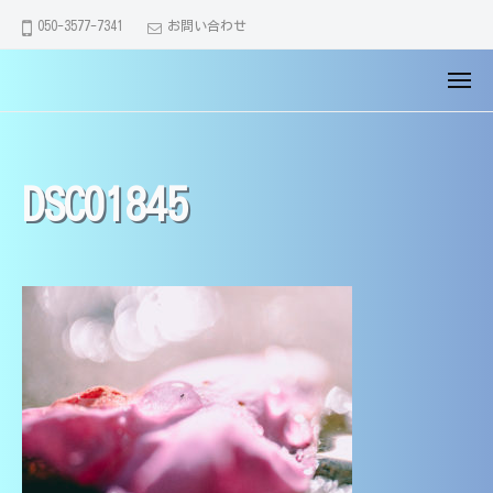
大
コ
ュ
050-3577-7341
お問い合わせ
ー
分
ン
市
テ
メ
の
【
大
ン
ニ
家
大
分
ュ
ツ
庭
ー
市
分
へ
教
・
市
DSC01845
ス
師
別
の
キ
】
府
家
医
ッ
市
学
庭
プ
・
部
教
由
生
師
布
講
】
市
師
で
医
｜
全
学
中
員
学
部
が
・