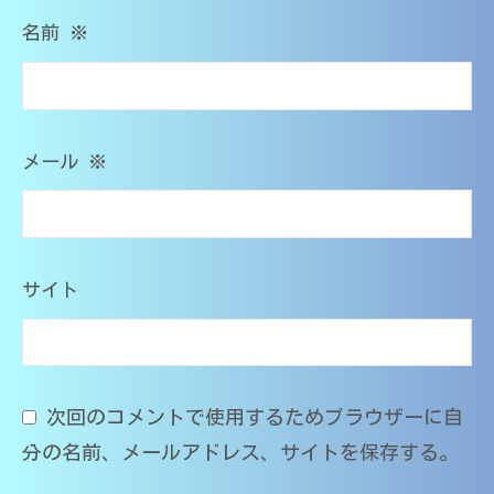
O
M
名前
※
s
T
メール
※
サイト
次回のコメントで使用するためブラウザーに自
分の名前、メールアドレス、サイトを保存する。