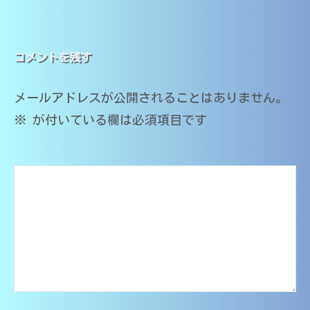
（
籍
中
ナ
）
大
学
｜
分
ビ
・
家
コメントを残す
大
高
庭
ゲ
学
校
教
メールアドレスが公開されることはありません。
医
・
師
ー
大
学
O
※
が付いている欄は必須項目です
学
M
部
シ
・
s
在
医
T
ョ
籍
学
）
ン
部
｜
受
家
験
庭
対
応
教
師