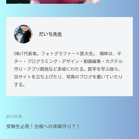
生
大
高
講
分
校
師
大
・
｜
学
大
だいち先生
中
学
医
受
学
学
験
部
・
OMsT代表者。フォトグラファー×医大生。 趣味は、ギ
対
医
高
ター・プログラミング・デザイン・動画編集・カクテル
応
学
作り・アプリ開発など多岐にわたる。医学を学ぶ傍ら、
校
（
科
当サイトを立ち上げたり、写真のブログを書いていたり
・
大
講
する。
大
分
師
大
学
の
学
受
家
医
験
庭
前の投稿
学
投
教
対
部
受験生必見！合格への体質作り？！
師
応
稿
在
｜