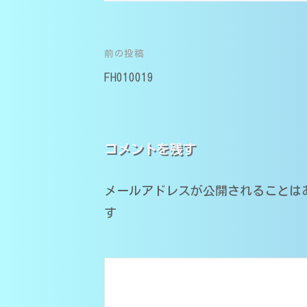
の
学
医
家
学
受
庭
前の投稿
投
部
験
教
在
FH010019
対
稿
師
籍
応
｜
）
ナ
（
中
｜
ビ
コメントを残す
学
大
家
・
庭
分
ゲ
高
教
メールアドレスが公開されることは
大
師
ー
校
す
学
O
・
シ
医
M
大
学
s
学
ョ
T
部
・
ン