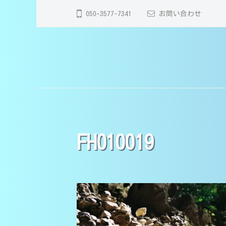
コ
分
050-3577-7341
お問い合わせ
ン
市
テ
の
ン
家
【
大
ツ
庭
分
大
へ
教
市
分
師
ス
・
】
キ
市
別
医
ッ
の
FH010019
府
学
プ
家
市
部
庭
・
生
教
由
講
師
師
布
｜
市
】
中
で