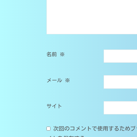
在
医
学
籍
部
）
受
｜
験
家
対
庭
応
名前
※
教
師
メール
※
O
M
s
サイト
T
次回のコメントで使用するためブ