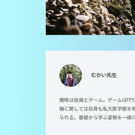
医
学
全
学
・
員
部
高
が
生
校
大
・
講
分
大
師
大
学
学
｜
受
医
中
験
むかい先生
学
学
対
部
・
応
医
趣味は投資とゲーム。ゲームはFP
（
高
学
大
験に関しては自身も私大医学部を
校
科
分
られる。基礎から学ぶ姿勢を一緒
・
講
大
師
大
学