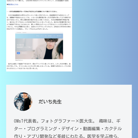
生
大
高
講
分
校
師
大
・
｜
学
大
中
学
医
受
学
学
験
部
・
対
医
高
応
学
校
（
科
・
大
講
大
分
師
大
学
の
学
だいち先生
受
家
医
験
庭
学
教
対
OMsT代表者。フォトグラファー×医大生。 趣味は、ギ
部
師
ター・プログラミング・デザイン・動画編集・カクテル
応
在
｜
作り・アプリ開発など多岐にわたる。医学を学ぶ傍ら、