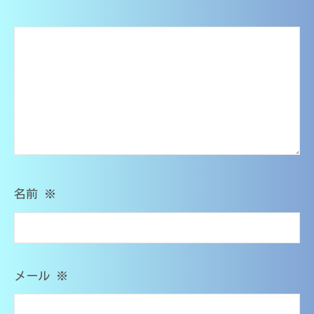
O
ョ
M
s
ン
T
名前
※
メール
※