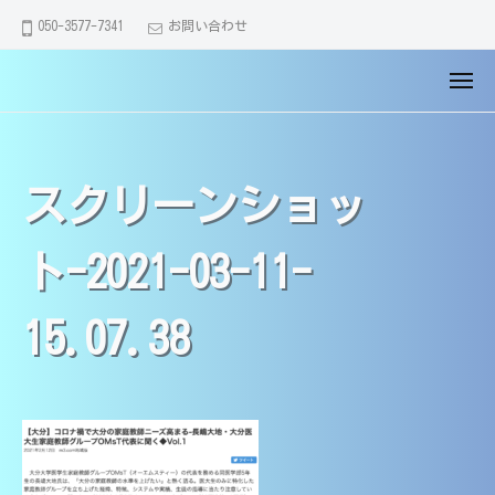
大
コ
ュ
050-3577-7341
お問い合わせ
ー
分
ン
市
テ
メ
の
【
大
ン
ニ
家
大
分
ュ
ツ
庭
ー
市
分
へ
教
・
市
スクリーンショッ
ス
師
別
の
キ
】
府
家
医
ッ
ト-2021-03-11-
市
学
庭
プ
・
部
教
由
15.07.38
生
師
布
講
】
市
師
で
医
｜
全
学
中
員
学
部
が
・