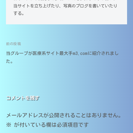
（
籍
中
当サイトを立ち上げたり、写真のブログを書いていたり
）
大
学
する。
｜
分
・
家
大
高
庭
学
校
教
医
・
師
前の投稿
投
大
学
O
当グループが医療系サイト最大手m3.comに紹介されまし
学
M
稿
部
た。
・
s
在
ナ
医
T
籍
学
）
ビ
部
｜
受
コメントを残す
ゲ
家
験
庭
対
ー
メールアドレスが公開されることはありません。
応
教
※
が付いている欄は必須項目です
シ
師