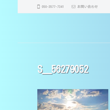
コ
分
050-3577-7341
お問い合わせ
ン
市
テ
の
ン
家
【
大
ツ
庭
分
大
へ
教
市
分
師
ス
・
】
キ
市
別
医
ッ
の
S__56279052
府
学
プ
家
市
部
庭
・
生
教
由
講
師
師
布
｜
市
】
中
で