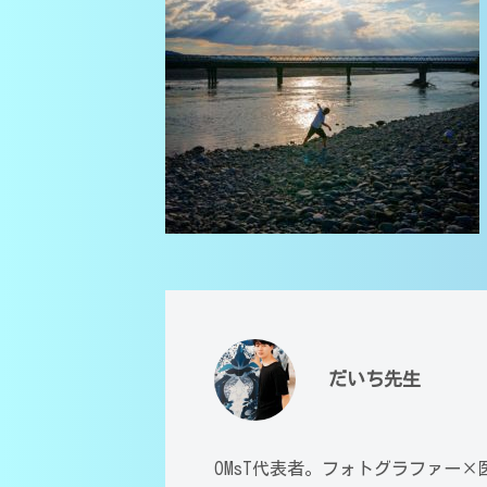
医
学
全
学
・
員
部
高
が
生
校
大
・
講
分
大
師
大
学
学
｜
受
医
中
験
学
学
対
部
・
応
医
（
高
学
だいち先生
大
校
科
分
・
講
大
OMsT代表者。フォトグラファー
師
大
学