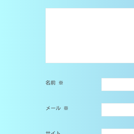
シ
在
医
学
籍
ョ
部
）
受
ン
｜
験
家
対
庭
応
教
師
O
名前
※
M
s
メール
※
T
サイト