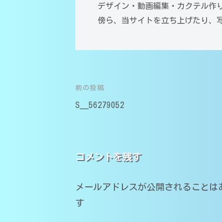
デザイン・動画編集・カクテル作
の
学
医
傍ら、当サイトを立ち上げたり、
家
学
受
庭
部
験
教
在
対
師
籍
応
｜
）
前の投稿
投
（
中
｜
S__56279052
学
大
家
稿
・
庭
分
ナ
高
教
大
師
校
ビ
コメントを残す
学
O
・
医
ゲ
M
大
メールアドレスが公開されることは
学
s
学
ー
す
T
部
・