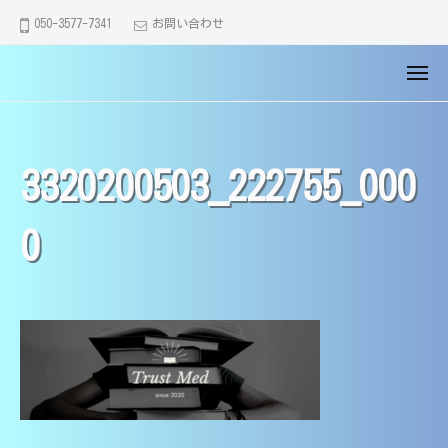
大
コ
ュ
050-3577-7341
お問い合わせ
ー
分
ン
市
テ
メ
の
【
大
ン
ニ
家
大
分
ュ
ツ
庭
ー
市
分
へ
教
・
市
3320200503_222755_000
ス
師
別
の
キ
】
府
家
医
ッ
0
市
学
庭
プ
・
部
教
由
生
師
布
講
】
市
師
で
医
｜
全
学
中
員
学
部
が
・