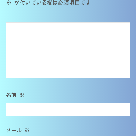
（
籍
※
が付いている欄は必須項目です
中
）
大
シ
学
｜
分
・
家
ョ
大
高
庭
学
校
教
ン
医
・
師
大
学
O
学
M
部
・
s
在
医
T
籍
学
）
部
｜
名前
※
受
家
験
庭
対
応
教
師
メール
※