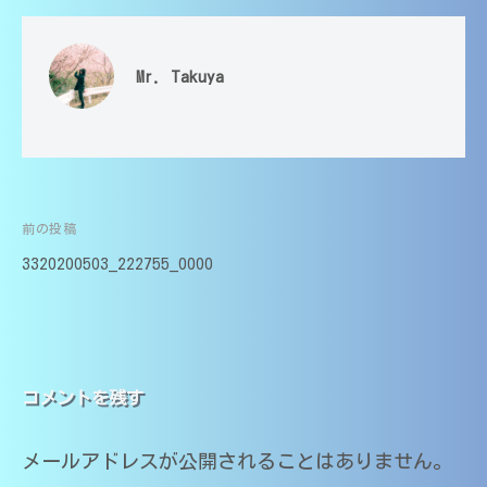
生
大
高
講
分
校
師
大
・
Mr. Takuya
｜
学
大
中
学
医
受
学
学
験
部
・
対
医
高
応
前の投稿
投
学
校
（
科
3320200503_222755_0000
・
大
稿
講
大
分
師
ナ
大
学
の
学
受
家
ビ
医
験
庭
コメントを残す
学
教
対
ゲ
部
師
応
メールアドレスが公開されることはありません。
在
ー
｜