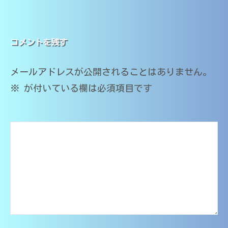
（
籍
中
ナ
）
大
学
｜
分
ビ
・
家
コメントを残す
大
高
庭
ゲ
学
校
教
メールアドレスが公開されることはありません。
医
・
師
ー
大
学
O
※
が付いている欄は必須項目です
学
M
部
シ
・
s
在
医
T
ョ
籍
学
）
ン
部
｜
受
家
験
庭
対
応
教
師