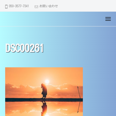
大
コ
ュ
050-3577-7341
お問い合わせ
ー
分
ン
市
テ
メ
の
【
大
ン
ニ
家
大
分
ュ
ツ
庭
ー
市
分
へ
教
・
市
DSC00261
ス
師
別
の
キ
】
府
家
医
ッ
市
学
庭
プ
・
部
教
由
生
師
布
講
】
市
師
で
医
｜
全
学
中
員
学
部
が
・