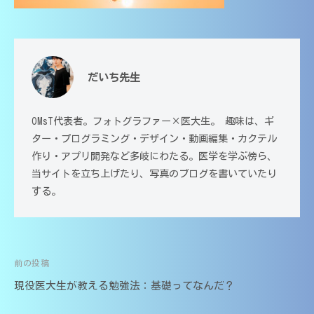
生
大
高
講
分
校
師
大
・
｜
学
大
だいち先生
中
学
医
受
学
学
験
部
・
OMsT代表者。フォトグラファー×医大生。 趣味は、ギ
対
医
高
ター・プログラミング・デザイン・動画編集・カクテル
応
学
作り・アプリ開発など多岐にわたる。医学を学ぶ傍ら、
校
（
科
当サイトを立ち上げたり、写真のブログを書いていたり
・
大
講
する。
大
分
師
大
学
の
学
受
家
医
験
庭
前の投稿
学
投
教
対
部
現役医大生が教える勉強法：基礎ってなんだ？
師
応
稿
在
｜