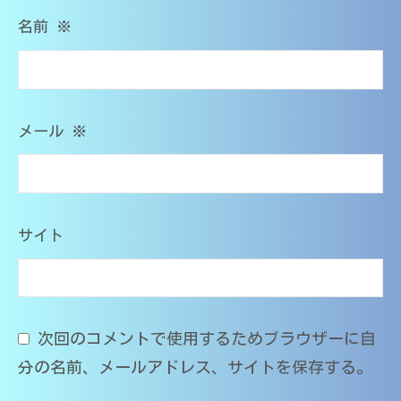
O
M
名前
※
s
T
メール
※
サイト
次回のコメントで使用するためブラウザーに自
分の名前、メールアドレス、サイトを保存する。